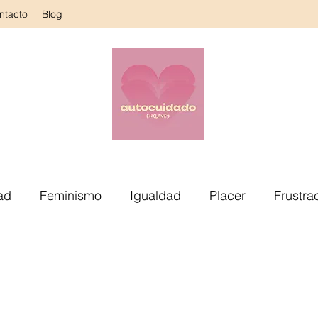
ntacto
Blog
ad
Feminismo
Igualdad
Placer
Frustra
Práctica
Corazón
Sesiones
Género
Cu
Autoconocimiento