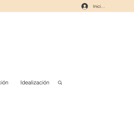
Iniciar sesión
ción
Idealización
erpo