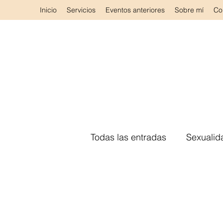
Inicio
Servicios
Eventos anteriores
Sobre mí
Co
Todas las entradas
Sexualid
Método A. EN CLAVE 3
Autocuidado
Terapia