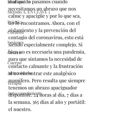
mal que lo pasamos cuando 
Idealización
necesitamos un abrazo que nos 
Método A. EN CLAVE 3
calme y apacigüe y por lo que sea, 
Práctica
no lo encontramos. Ahora, con el 
aislamiento y la prevención del 
Corazón
contagio del coronavirus, esto está 
Sesiones
siendo especialmente complejo. Si 
bien no es necesaria una pandemia, 
Género
para que sintamos la necesidad de 
Cuerpo
contacto calmante y la frustración 
Autocuidado
al no encontrar este analgésico 
mamífero. Pero resulta que siempre 
Terapia
tenemos un abrazo apaciguador 
Autoconocimiento
disponible. 24 horas al día, 7 días a 
la semana, 365 días al año y portátil: 
el nuestro. 