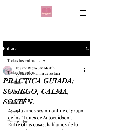
Entrada
Todas las entradas
Edurne Baeza San Martín
Todas las entradas
25 mar 2020
1 min de lectura
PRÁCTICA GUIADA:
Sexualidad
SOSIEGO, CALMA,
Feminismo
SOSTÉN.
Igualdad
Ayer tuvimos sesión online el grupo 
Placer
de los “Lunes de Autocuidado”. 
Frustración
Entre otras cosas, hablamos de lo 