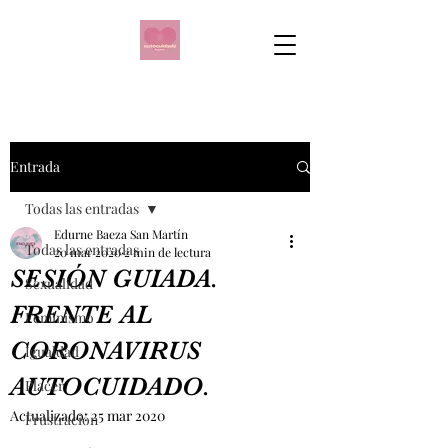
Entrada
Todas las entradas
Edurne Baeza San Martín
Todas las entradas
20 mar 2020
2 min de lectura
SESIÓN GUIADA.
Sexualidad
FRENTE AL
Feminismo
CORONAVIRUS
Igualdad
AUTOCUIDADO.
Placer
Actualizado:
25 mar 2020
Frustración