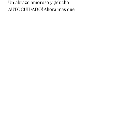
Un abrazo amoroso y ¡Mucho 
AUTOCUIDADO! Ahora más que 
nunca. 
*Foto: Amaya San Martín Baeza
Práctica
Entradas recientes
Ver todo