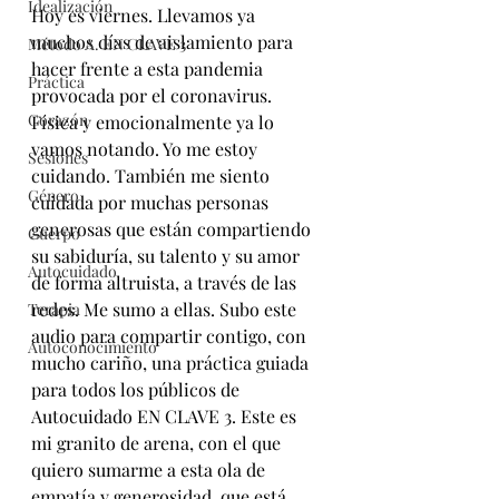
Idealización
Hoy es viernes. Llevamos ya 
muchos días de aislamiento para 
Método A. EN CLAVE 3
hacer frente a esta pandemia 
Práctica
provocada por el coronavirus. 
Corazón
Física y emocionalmente ya lo 
vamos notando. Yo me estoy 
Sesiones
cuidando. También me siento 
Género
cuidada por muchas personas 
generosas que están compartiendo 
Cuerpo
su sabiduría, su talento y su amor 
Autocuidado
de forma altruista, a través de las 
redes. Me sumo a ellas. Subo este 
Terapia
audio para compartir contigo, con 
Autoconocimiento
mucho cariño, una práctica guiada 
para todos los públicos de 
Autocuidado EN CLAVE 3. Este es 
mi granito de arena, con el que 
quiero sumarme a esta ola de 
empatía y generosidad, que está 