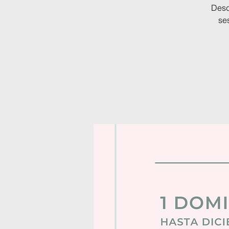
Desd
se