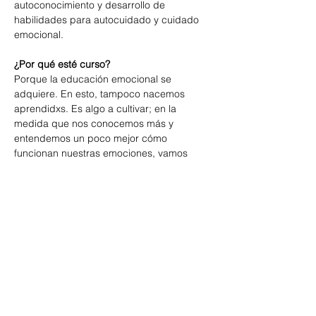
autoconocimiento y desarrollo de 
habilidades para autocuidado y cuidado 
emocional.
¿Por qué esté curso?
Porque la educación emocional se 
adquiere. En esto, tampoco nacemos 
aprendidxs. Es algo a cultivar
;
 en la 
medida que nos conocemos más y 
entendemos un poco mejor cómo 
funcionan nuestras emociones, vamos 
desarrollando nuevas habilidades para 
abordarlas de forma más saludable. Esto 
puede suponer importantes mejoras en 
nuestra relación con nosotrxs mismxs y 
nuestro entorno.
Mostrar más