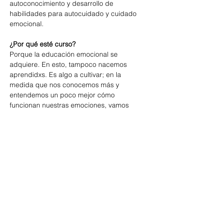
autoconocimiento y desarrollo de 
habilidades para autocuidado y cuidado 
emocional.
¿Por qué esté curso?
Porque la educación emocional se 
adquiere. En esto, tampoco nacemos 
aprendidxs. Es algo a cultivar
;
 en la 
medida que nos conocemos más y 
entendemos un poco mejor cómo 
funcionan nuestras emociones, vamos 
desarrollando nuevas habilidades para 
abordarlas de forma más saludable. Esto 
puede suponer importantes mejoras en 
nuestra relación con nosotrxs mismxs y 
nuestro entorno.
Mostrar más