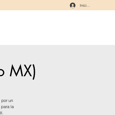
Iniciar sesión
o MX)
 por un
 para la
l.