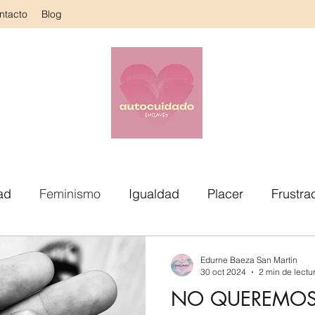
ntacto
Blog
ad
Feminismo
Igualdad
Placer
Frustra
Práctica
Corazón
Sesiones
Género
Cu
Edurne Baeza San Martín
30 oct 2024
2 min de lectu
NO QUEREMO
Autoconocimiento