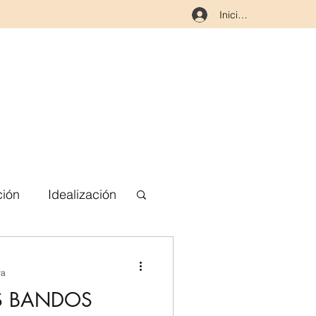
Iniciar sesión
ción
Idealización
erpo
ra
S BANDOS