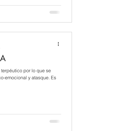
a
CA
erpéutico por lo que se
sico-emocional y atasque. Es