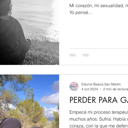
Mi corazón, mi sexualidad, 
Yo pensé…
Edurne Baeza San Martín
4 oct 2024
2 min de lectur
PERDER PARA 
Empecé mi proceso terapéut
muchos años. Sufría. Había
coraza, con la que me defend