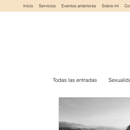
Inicio
Servicios
Eventos anteriores
Sobre mí
Co
Todas las entradas
Sexualid
Método A. EN CLAVE 3
Autocuidado
Terapia