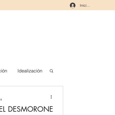
Iniciar sesión
ción
Idealización
erpo
ra
 EL DESMORONE