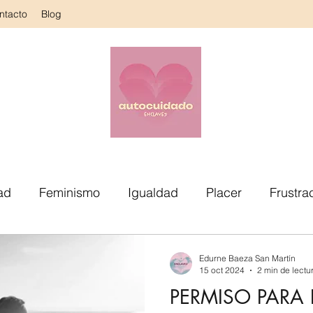
ntacto
Blog
ad
Feminismo
Igualdad
Placer
Frustra
Práctica
Corazón
Sesiones
Género
Cu
Edurne Baeza San Martín
15 oct 2024
2 min de lectu
PERMISO PARA
Autoconocimiento