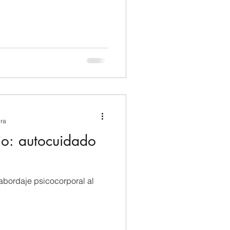
ura
idado
 abordaje psicocorporal al