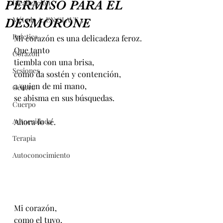
PERMISO PARA EL
Idealización
Método A. EN CLAVE 3
DESMORONE
Práctica
Mi corazón es una delicadeza feroz.
Que tanto 
Corazón
tiembla con una brisa,
Sesiones
como da sostén y contención,
a quien de mi mano,
Género
se abisma en sus búsquedas.
Cuerpo
Autocuidado
Ahora lo sé.
Terapia
Autoconocimiento
Mi corazón, 
como el tuyo,